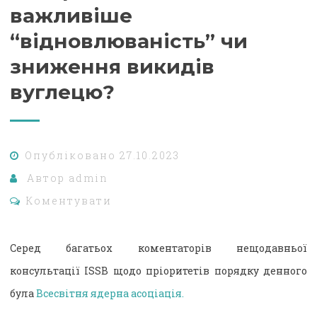
важливіше
“відновлюваність” чи
зниження викидів
вуглецю?
Опубліковано
27.10.2023
Автор
admin
Коментувати
Серед багатьох коментаторів нещодавньої
консультації ISSB щодо пріоритетів порядку денного
була
Всесвітня ядерна асоціація.