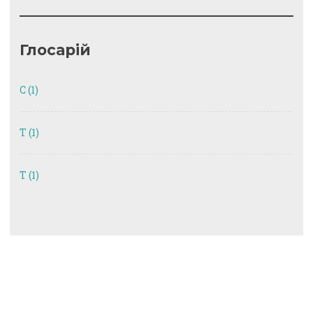
Глосарій
C
(1)
T
(1)
Т
(1)