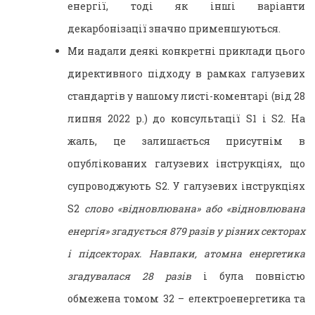
енергії, тоді як інші варіанти
декарбонізації значно применшуються.
Ми надали деякі конкретні приклади цього
директивного підходу в рамках галузевих
стандартів у нашому листі-коментарі (від 28
липня 2022 р.) до консультації S1 і S2. На
жаль, це залишається присутнім в
опублікованих галузевих інструкціях, що
супроводжують S2. У галузевих інструкціях
S2
слово «відновлювана» або «відновлювана
енергія» згадується 879 разів у різних секторах
і підсекторах. Навпаки, атомна енергетика
згадувалася 28 разів
і була повністю
обмежена томом 32 – електроенергетика та