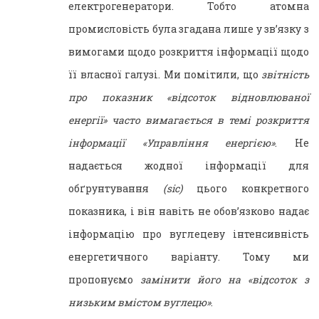
електрогенератори. Тобто атомна
промисловість була згадана лише у зв’язку з
вимогами щодо розкриття інформації щодо
її власної галузі. Ми помітили, що
звітність
про показник «відсоток відновлюваної
енергії» часто вимагається в темі розкриття
інформації «Управління енергією»
. Не
надається жодної інформації для
обґрунтування
(sic)
цього конкретного
показника, і він навіть не обов’язково надає
інформацію про вуглецеву інтенсивність
енергетичного варіанту. Тому ми
пропонуємо
замінити його на «відсоток з
низьким вмістом вуглецю»
.