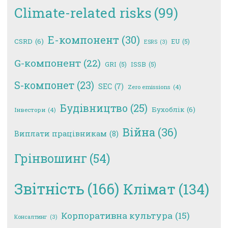
Climate-related risks
(99)
E-компонент
(30)
CSRD
(6)
EU
(5)
ESRS
(3)
G-компонент
(22)
GRI
(5)
ISSB
(5)
S-компонет
(23)
SEC
(7)
Zero emissions
(4)
Будівництво
(25)
Бухоблік
(6)
Інвестори
(4)
Війна
(36)
Виплати працівникам
(8)
Грінвошинг
(54)
Звітність
(166)
Клімат
(134)
Корпоративна культура
(15)
Консалтинг
(3)