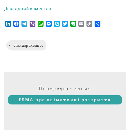
Докладний коментар
LinkedIn
Facebook
Telegram
Viber
WhatsApp
Messenger
Skype
Twitter
Evernote
Email
Copy
Поділитися
Link
стандартизація
Навігація
Попередній:
Попередній запис
записів
ESMA про кліматичні розкриття