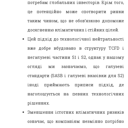
потребам глобальних інвесторів. Крім того,
це потенційно може спотворити ринки
таким чином, що не обов’язково допоможе
досягненню кліматичних і стійких цілей.
Цей підхід до технологічної нейтральності
вже добре вбудовано в структуру TCFD і
негалузеві частини S1 і S2, однак у нашому
огляді ми зазначаємо, що галузеві
стандарти (SASB і галузеві вказівки для S2)
іноді приймають приписи підхід, де
наголошується на певних технологічних
рішеннях.
Зменшення істотних кліматичних ризиків
означає, що компаніям незмінно потрібно